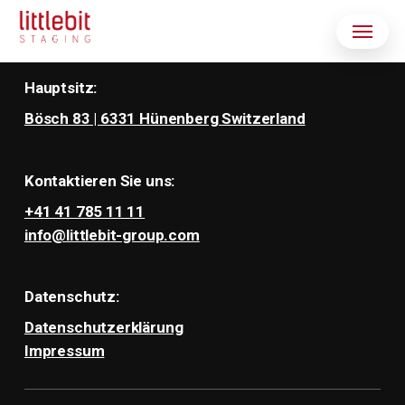
Skip
Menu
to
main
Hauptsitz:
content
Bösch 83 | 6331 Hünenberg Switzerland
Kontaktieren Sie uns:
+41 41 785 11 11
info@littlebit-group.com
Datenschutz:
Datenschutzerklärung
Impressum