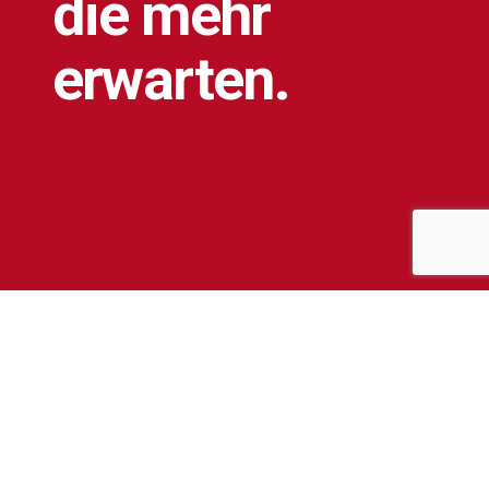
die
mehr
erwarten.
UNSER VERSPRECHEN
Für
jede
Branche
die
richtige
Lösung